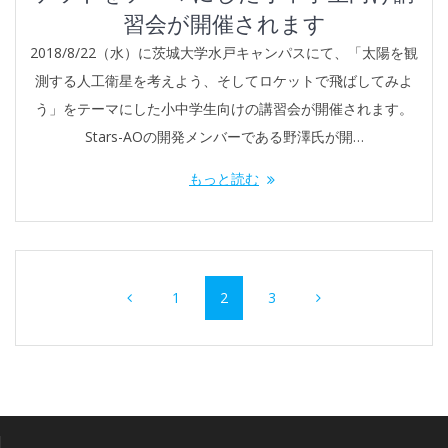
習会が開催されます
2018/8/22（水）に茨城大学水戸キャンパスにて、「太陽を観
測する人工衛星を考えよう、そしてロケットで飛ばしてみよ
う」をテーマにした小中学生向けの講習会が開催されます。
Stars-AOの開発メンバーである野澤氏が開…
もっと読む
投
ペ
1
ペ
2
ペ
3
稿
ー
ー
ー
ナ
ジ
ジ
ジ
ビ
ゲ